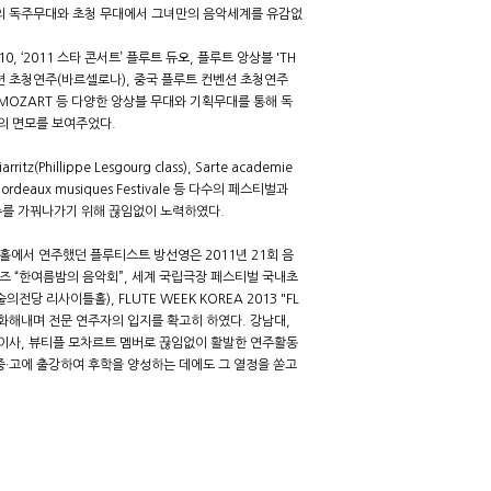
 등 다수의 독주무대와 초청 무대에서 그녀만의 음악세계를 유감없
 2010, ‘2011 스타 콘서트’ 플루트 듀오, 플루트 앙상블 'TH
 컨벤션 초청연주(바르셀로나), 중국 플루트 컨벤션 초청연주
L MOZART 등 다양한 앙상블 무대와 기획무대를 통해 독
의 면모를 보여주었다.
itz(Phillippe Lesgourg class), Sarte academie
Bordeaux musiques Festivale 등 다수의 페스티벌과
를 가꿔나가기 위해 끊임없이 노력하였다.
체임버홀에서 연주했던 플루티스트 방선영은 2011년 21회 음
재즈 “한여름밤의 음악회”, 세계 국립극장 페스티벌 국내초
전당 리사이틀홀), FLUTE WEEK KOREA 2013 "FL
 소화해내며 전문 연주자의 입지를 확고히 하였다. 강남대,
 이사, 뷰티플 모차르트 멤버로 끊임없이 활발한 연주활동
중·고에 출강하여 후학을 양성하는 데에도 그 열정을 쏟고