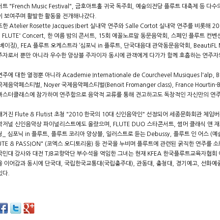
서트 "French Music Festival", 금호아트홀 귀국 독주회, 예술의전당 플루트 대축제
이 보여주며 활발한 활동을 전개해나갔다.
또한 Atelier Rosette Jacques Ibert 실내악 연주와 Salle Cortot 실내악 연주를 비롯해
E FLUTE' Concert, 한 여름 밤의 콘서트, 15회 에꼴노르말 동문음악회, 스페인 플루트
(베이징), FEA 플루트 오케스트라 ‘심포닉 in 플루트, 단국대음대 관악동문음악회, BeautiF
주자로서 뿐만 아니라 우수한 앙상블 주자이자 동시에 관객에게 다가가 함께 호흡하는 연주자
연주에 대한 열정뿐 아니라 Academie Internationale de Courchevel Musiques l'alp, Biarr
국제음악페스티벌, Noyer 국제음악페스티벌(Benoit Fromanger class), France Hourtin-
마스터클래스에 참가하여 연주함으로 음악적 교류를 통해 견고하고도 독창적인 자신만의 연주
매거진 Flute & Flutist 초청 "2010 한국의 10대 신인음악인" 선정되어 세종문화회관 
악저널 신인음악상 파이널리스트에도 올랐으며, FLUTE DUO 스타콘서트, 썸머 클래식 앤 
청_ 심포닉 in 플루트, 플루트 코리아 앙상블, 일러스트로 듣는 Debussy, 플루트 인 어스 (예술의
UTE & PASSION" (코엑스 오디토리움) 등 전국을 누비며 플루트에 관련된 굵직한 연주를
국민대 강사와 대전 TJB교향악단 부수석을 역임한 그녀는 현재 KFEA 한국플루트교육자협회
을 이어감과 동시에 단국대, 국립한국교통대(국립충주대), 관동대, 충청대, 경기예고, 선화예
있다.