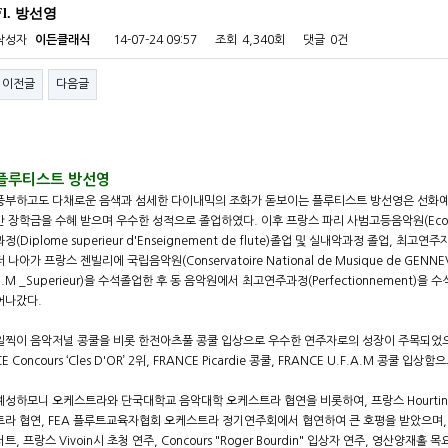
Fl. 방선영
작성자
이든클래식
14-07-24 09:57
조회
4,340회
댓글
0건
이전글
다음글
플루티스트 방선영
풍부하고도 다채로운 음색과 섬세한 다이내믹의 조화가 돋보이는 플루티스트 방선영은 선화예
간 장학금을 수혜 받으며 우수한 성적으로 졸업하였다. 이후 프랑스 파리 사범고등음악원(Ecole No
과정(Diplome superieur d'Enseignement de flute)졸업 및 실내악과정 졸업, 최고연주자과
더 나아가 프랑스 젠빌리에 국립음악원(Conservatoire National de Musique de GE
E.M _Superieur)을 수석졸업한 후 동 음악원에서 최고연주과정(Perfectionnemen
어나갔다.
일찍이 음악저널 콩쿨을 비롯 한전아츠풀 콩쿨 입상으로 우수한 연주자로의 성장이 주목되었으며, 이후 
CE Concours ‘Cles D'OR’ 2위, FRANCE Picardie 콩쿨, FRANCE U.F.A.M 콩
예성하모니 오케스트라와 단국대학교 음악대학 오케스트라 협연을 비롯하여, 프랑스 Hourtin
트라 협연, FEA 플루트교육자협회 오케스트라 정기연주회에서 협연하여 큰 호평을 받았으며,
서트, 프랑스 Vivoin시 초청 연주, Concours "Roger Bourdin" 입상자 연주, 영