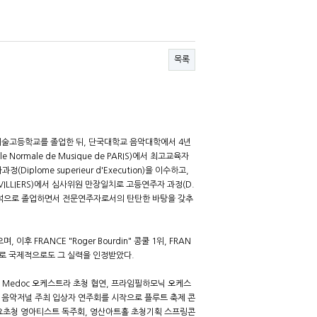
목록
술고등학교를 졸업한 뒤, 단국대학교 음악대학에서 4년
rmale de Musique de PARIS)에서 최고교육자
정(Diplome superieur d'Execution)을 이수하고,
NNEVILLIERS)에서 심사위원 만장일치로 고등연주자 과정(D.
t)을 수석으로 졸업하면서 전문연주자로서의 탄탄한 바탕을 갖추
FRANCE "Roger Bourdin" 콩쿨 1위, FRAN
쿨 입상함으로 국제적으로도 그 실력을 인정받았다.
 Medoc 오케스트라 초청 협연, 프라임필하모닉 오케스
 음악저널 주최 입상자 연주회를 시작으로 플루트 축제 콘
산양재홀 목요초청 영아티스트 독주회, 영산아트홀 초청기획 스프링콘