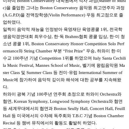
미하여 Boston Conservatory 대학원에서 석사 과정(Master of Musi
c)을 졸업한 그녀는 Boston Conservatory 음악원 최고연주자 과정
(A.G.P.D)을 전액장학생(Violin Performance) 우등 최고점으로 졸
업하였다.
일찍이 음악적 재능을 인정받아 육영재단 육영콩쿨 1위, 전국학
생음악경연대회 최우수상, 한·독 Brahms협회 콩쿨 입상, 한·미 청
소년 콩쿨 1위, Boston Conservatory Honorr Competition Solo Perf
ormance와 String Chamber 부분 “Frist Prize” 우승, 하와이 한·미
수교 100주년 기념 Competition 1위를 하였으며 Italy Santa Cechili
la Music Festival, Mannes School of Music, 벨기에 왕립음악원 Ma
ster Class 및 Summer Class 등 전미·유럽 International Summer of
Music에 참가하여 음악적 깊이와 해석에 대한 공부를 지속해왔
다.
하와이 광복 기념 100주년 연주회 초정으로 하와이 Orchestra와
협연, Korean Symphony, Longwood Symphony Orchestra와 협연
등 세계무대에서의 협연과 Boston Seully Hall, Concert Hall, Feuill
Hall 등 미국에서의 수차례 독주회와 T.B.C 기념 Boston Chamber
Recital 등 챔버 뮤직에서의 활동도 활발히 하였다.