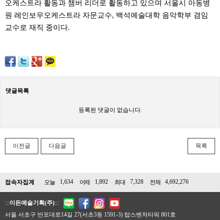
오케스트라 활동과 챔버 리더로 활동하고 있으며 서울시 아동병
원 레인보우오케스트라 자문교수, 백석예술대학 음악학부 겸임
교수로 재직 중이다.
댓글목록
등록된 댓글이 없습니다.
이전글
다음글
목록
1,634
1,892
7,328
4,692,276
접속자집계
오늘
어제
최대
전체
:::
이든예술기획(주)
:::
서울 서초구 반포대로14길 27(서초3동 1591-3) 탑스벤처타워 801호