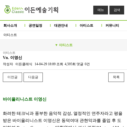
메뉴
검색
회사소개
l
공연일정
l
대관안내
l
아티스트
l
커뮤니티
아티스트
▼ 아티스트
아티스트
Vn. 이영신
작성자
이든클래식
14-04-29 18:09
조회
4,595회
댓글
0건
이전글
다음글
목록
본문
바이올리니스트 이영신
화려한 테크닉과 풍부한 음악적 감성, 열정적인 연주자라고 평을
받은 바이올리니스트 이영신은 동덕여대 관현악과를 졸업 후 도