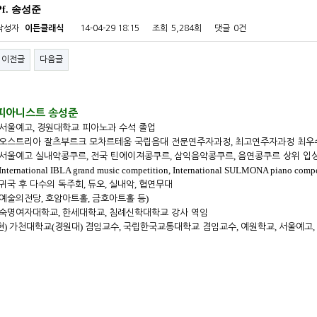
Pf. 송성준
작성자
이든클래식
14-04-29 18:15
조회
5,284회
댓글
0건
이전글
다음글
피아니스트 송성준
,
서울예고
경원대학교 피아노과 수석 졸업
,
오스트리아 잘츠부르크 모차르테움 국립음대 전문연주자과정
최고연주자과정 최우
,
,
,
서울예고 실내악콩쿠르
전국 틴에이져콩쿠르
삼익음악콩쿠르
음연콩쿠르 상위 입상
International IBLA grand music competition, International SULMONA piano comp
,
,
,
귀국 후 다수의 독주회
듀오
실내악
협연무대
,
,
)
예술의전당
호암아트홀
금호아트홀 등
,
,
숙명여자대학교
한세대학교
침례신학대학교 강사 역임
)
(
)
,
,
,
,
현
가천대학교
경원대
겸임교수
국립한국교통대학교 겸임교수
예원학교
서울예고