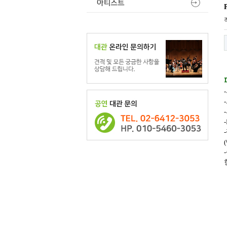
-
-
-
-
-
(
-