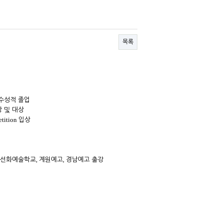
목록
수성적 졸업
 및 대상
etition
입상
,
,
선화예술학교
계원예고
경남예고 출강