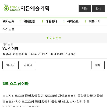
메뉴
검색
회사소개
l
공연일정
l
대관안내
l
아티스트
l
커뮤니티
아티스트
▼ 아티스트
아티스트
Vc. 심어라
작성자
이든클래식
14-05-02 11:12
조회
4,154회
댓글
0건
이전글
다음글
목록
본문
첼리스트 심어라
노보시비르스크 중앙음악학교, 모스크바 차이코프스키 중앙음악학교 졸업
모스크바 차이코프스키 국립음악원 졸업 및 석사, 박사 학위 취득