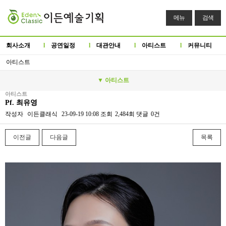
메뉴
검색
회사소개
l
공연일정
l
대관안내
l
아티스트
l
커뮤니티
아티스트
▼ 아티스트
아티스트
Pf. 최유영
작성자
이든클래식
23-09-19 10:08
조회
2,484회
댓글
0건
이전글
다음글
목록
본문