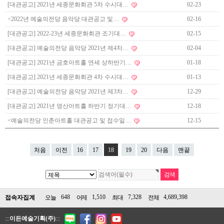
[대관공고] 2021년 세종문화회관 5차 수시대…
02-23
<2022년 예술의전당 음악당 대관공고 및…
02-16
[대관공고] 2022-23년 세종문화회관 조기대…
02-15
[대관공고] 예술의전당 음악당 2021년 제4차…
02-04
[대관공고] 2021년 금호아트홀 연세 상하반기…
01-18
[대관공고] 2021년 세종문화회관 4차 수시대…
01-13
[대관공고] 예술의전당 음악당 2021년 제3차…
12-29
[대관공고] 2021년 영산아트홀 하반기 정기대…
12-18
<예술의전당 인춘아트홀 대관공고 및 접수일…
12-15
처음
이전
16
17
18
19
20
다음
맨끝
648
1,510
7,328
4,689,398
접속자집계
오늘
어제
최대
전체
:::
이든예술기획(주)
:::