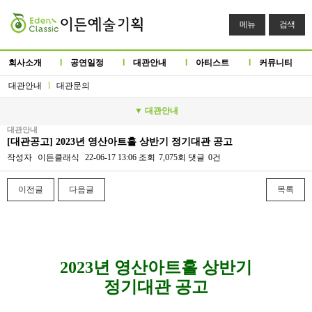
메뉴
검색
회사소개
l
공연일정
l
대관안내
l
아티스트
l
커뮤니티
대관안내
l
대관문의
▼ 대관안내
대관안내
[대관공고] 2023년 영산아트홀 상반기 정기대관 공고
작성자
이든클래식
22-06-17 13:06
조회
7,075회
댓글
0건
이전글
다음글
목록
본문
2023년 영산아트홀 상반기
정기대관 공고