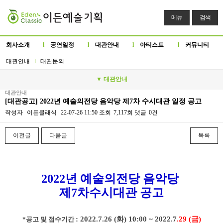
메뉴
검색
회사소개
l
공연일정
l
대관안내
l
아티스트
l
커뮤니티
대관안내
l
대관문의
▼ 대관안내
대관안내
[대관공고] 2022년 예술의전당 음악당 제7차 수시대관 일정 공고
작성자
이든클래식
22-07-26 11:50
조회
7,117회
댓글
0건
이전글
다음글
목록
본문
2022년 예술의전당 음악당
제7차수시
대관 공고
: 2022.7.26
(화) 10:00 ~ 2022.7
.29 (금)
*공고 및 접수기간