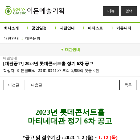
메뉴
검색
회사소개
l
공연일정
l
대관안내
l
아티스트
l
커뮤니티
대관안내
l
대관문의
▼ 대관안내
대관안내
[대관공고] 2023년 롯데콘서트홀 정기 6차 공고
작성자
이든클래식
23-01-03 11:37
조회
5,906회
댓글
0건
이전글
다음글
목록
본문
2023년 롯데콘서트홀
마티네대관 정기 6차 공고
*공고 및 접수기간 : 2023. 1. 2 (월) ~
1
. 12 (목)