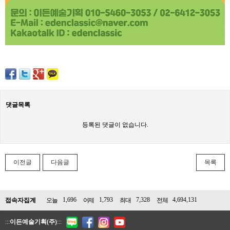
댓글목록
등록된 댓글이 없습니다.
이전글
다음글
목록
1,696
1,793
7,328
4,694,131
접속자집계
오늘
어제
최대
전체
:::
이든예술기획(주)
:::