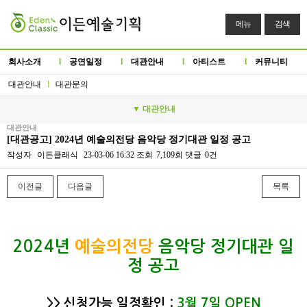
메뉴
검색
회사소개
l
공연일정
l
대관안내
l
아티스트
l
커뮤니티
대관안내
l
대관문의
▼ 대관안내
대관안내
[대관공고] 2024년 예술의전당 음악당 정기대관 일정 공고
작성자
이든클래식
23-03-06 16:32
조회
7,109회
댓글
0건
이전글
다음글
목록
본문
2024년
예술의전당
음악당 정기대관 일
정 공고
>> 신청가능 일정확인
:
3
월 7일 OPEN