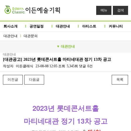
메뉴
검색
회사소개
l
공연일정
l
대관안내
l
아티스트
l
커뮤니티
대관안내
l
대관문의
▼ 대관안내
대관안내
[대관공고] 2023년 롯데콘서트홀 마티네대관 정기 13차 공고
작성자
이든클래식
23-08-08 12:05
조회
5,345회
댓글
0건
이전글
다음글
목록
본문
2023년 롯데콘서트홀
마티네대관 정기 13차 공고