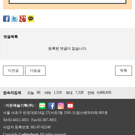
댓글목록
등록된 댓글이 없습니다.
이전글
다음글
목록
86
1,510
7,328
4,688,836
접속자집계
오늘
어제
최대
전체
:::
이든예술기획(주)
:::
서울 서초구 반포대로14길 27(서초3동 1591-3) 탑스벤처타워 801호
Tel:02-6412-3053 Fax:02-587-3053
사업자 등록번호 382-87-02240
Copyright ©
edenclassic
All rights reserved.