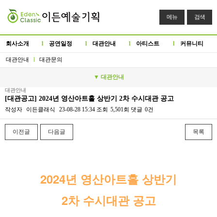
메뉴
검색
회사소개
l
공연일정
l
대관안내
l
아티스트
l
커뮤니티
대관안내
l
대관문의
▼ 대관안내
대관안내
[대관공고] 2024년 영산아트홀 상반기 2차 수시대관 공고
작성자
이든클래식
23-08-28 15:34
조회
5,501회
댓글
0건
이전글
다음글
목록
본문
2024년 영산아트홀 상반기
2차 수시대관 공고