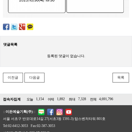
댓글목록
등록된 댓글이 없습니다.
이전글
다음글
목록
1,154
1,892
7,328
4,691,796
접속자집계
오늘
어제
최대
전체
:::
이든예술기획(주)
:::
서울 서초구 반포대로14길 27(서초3동 1591-3) 탑스벤처타워 801호
Tel:02-6412-3053 Fax:02-587-3053