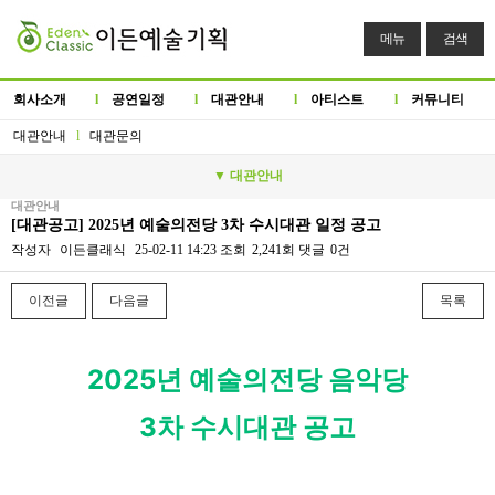
메뉴
검색
회사소개
l
공연일정
l
대관안내
l
아티스트
l
커뮤니티
대관안내
l
대관문의
▼ 대관안내
대관안내
[대관공고] 2025년 예술의전당 3차 수시대관 일정 공고
작성자
이든클래식
25-02-11 14:23
조회
2,241회
댓글
0건
이전글
다음글
목록
본문
2025년 예술의전당 음악당
3차 수시대관 공고