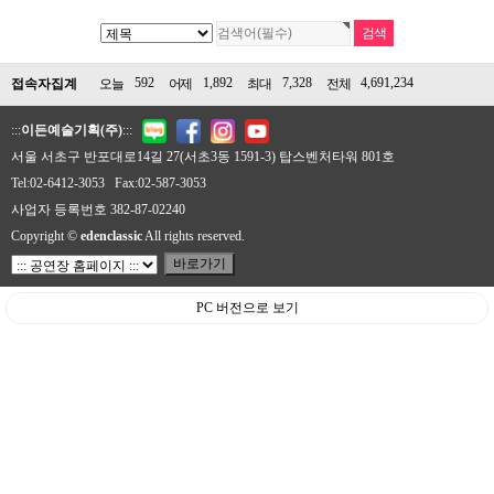
592
1,892
7,328
4,691,234
접속자집계
오늘
어제
최대
전체
:::
이든예술기획(주)
:::
서울 서초구 반포대로14길 27(서초3동 1591-3) 탑스벤처타워 801호
Tel:02-6412-3053 Fax:02-587-3053
사업자 등록번호 382-87-02240
Copyright ©
edenclassic
All rights reserved.
PC 버전으로 보기