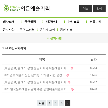
메뉴
검색
회사소개
l
공연일정
l
대관안내
l
아티스트
l
커뮤니티
공지사항
l
공연 프리뷰
l
음악계 소식
l
공연 리뷰
▼ 공지사항
Total 49건
4 페이지
제목
날짜
[채용공고] 클래식 공연 전문기획사 이든예술기획…
05-14
2025년도 예술의전당 음악당 리허설 시간 변경…
11-26
[채용공고] 클래식 공연 전문기획사 이든예술기획
05-12
2025 한국문화예술위원회 주관 공연예술대관료지…
04-28
처음
1
2
3
4