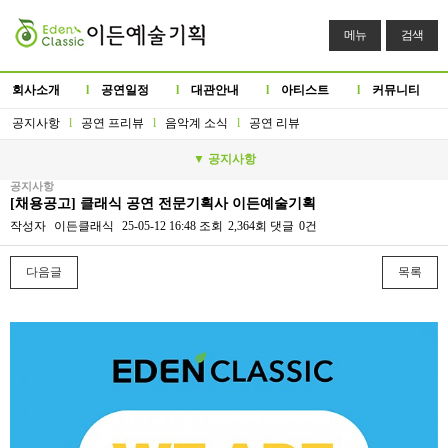
메뉴
검색
회사소개
l
공연일정
l
대관안내
l
아티스트
l
커뮤니티
공지사항
l
공연 프리뷰
l
음악계 소식
l
공연 리뷰
▼ 공지사항
공지사항
[채용공고] 클래식 공연 전문기획사 이든예술기획
작성자
이든클래식
25-05-12 16:48
조회
2,364회
댓글
0건
다음글
목록
본문