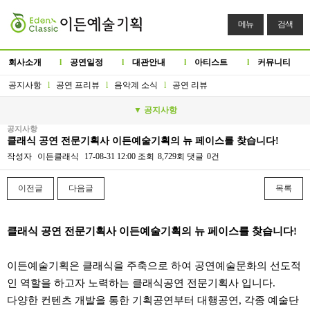
메뉴
검색
회사소개
l
공연일정
l
대관안내
l
아티스트
l
커뮤니티
공지사항
l
공연 프리뷰
l
음악계 소식
l
공연 리뷰
▼ 공지사항
공지사항
클래식 공연 전문기획사 이든예술기획의 뉴 페이스를 찾습니다!
작성자
이든클래식
17-08-31 12:00
조회
8,729회
댓글
0건
이전글
다음글
목록
본문
클래식 공연 전문기획사 이든예술기획의 뉴 페이스를 찾습니다!
이든예술기획은 클래식을 주축으로 하여 공연예술문화의 선도적
인 역할을 하고자 노력하는 클래식공연 전문기획사 입니다.
다양한 컨텐츠 개발을 통한 기획공연부터 대행공연, 각종 예술단