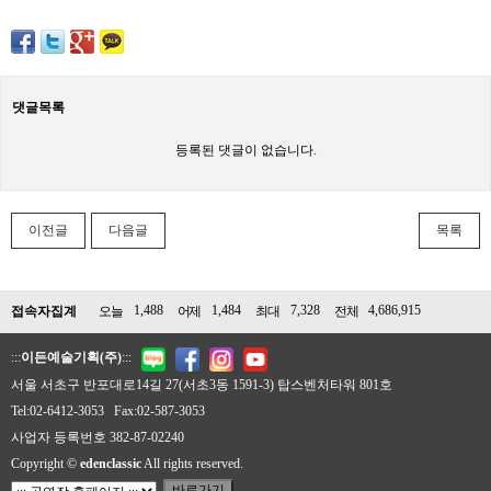
댓글목록
등록된 댓글이 없습니다.
이전글
다음글
목록
1,488
1,484
7,328
4,686,915
접속자집계
오늘
어제
최대
전체
:::
이든예술기획(주)
:::
서울 서초구 반포대로14길 27(서초3동 1591-3) 탑스벤처타워 801호
Tel:02-6412-3053 Fax:02-587-3053
사업자 등록번호 382-87-02240
Copyright ©
edenclassic
All rights reserved.