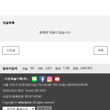
댓글목록
등록된 댓글이 없습니다.
이전글
목록
595
1,813
7,328
4,687,835
접속자집계
오늘
어제
최대
전체
:::
이든예술기획(주)
:::
서울 서초구 반포대로14길 27(서초3동 1591-3) 탑스벤처타워 801호
Tel:02-6412-3053 Fax:02-587-3053
사업자 등록번호 382-87-02240
Copyright ©
edenclassic
All rights reserved.